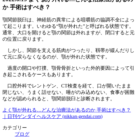
か 手術はすべき？
顎関節脱臼は、神経筋の異常による咀嚼筋の協調不全によっ
て起こります。いわゆる“顎が外れた”と呼ばれる状態です。
通常、大口を開けると顎の関節は外れますが、閉口すると元
の位置に戻ります。
しかし、関節を支える筋肉がつったり、靱帯が緩んだりし
て元に戻らなくなるのが、顎が外れた状態です。
過度の開口や打撲、顎骨骨折といった外的要因によって引
き起こされるケースもあります。
口腔外科でレントゲン、CT検査を経て、口が開いたまま
閉じない、うまく話せない、唾がのみ込めない、食事が困難
などが認められると、顎関節脱臼と診断されます。
よく顎が外れる…どんな治療法があるのか 手術はすべき？
｜日刊ゲンダイヘルスケア (nikkan-gendai.com)
カテゴリー
ブログ