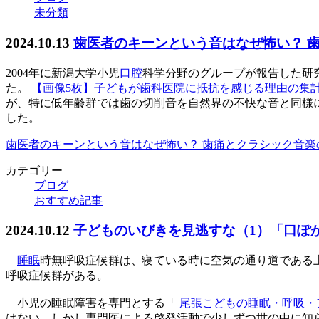
未分類
2024.10.13
歯医者のキーンという音はなぜ怖い？ 
2004年に新潟大学小児
口腔
科学分野のグループが報告した研究
た。
【画像5枚】子どもが歯科医院に抵抗を感じる理由の集
が、特に低年齢群では歯の切削音を自然界の不快な音と同様
した。
歯医者のキーンという音はなぜ怖い？ 歯痛とクラシック音楽の関
カテゴリー
ブログ
おすすめ記事
2024.10.12
子どものいびきを見逃すな（1）「口ぽ
睡眠
時無呼吸症候群は、寝ている時に空気の通り道である
呼吸症候群がある。
小児の睡眠障害を専門とする「
尾張こどもの睡眠・呼吸・
はない。しかし専門医による啓発活動で少しずつ世の中に知