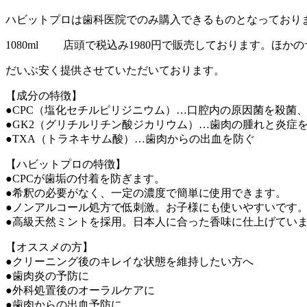
ハビットプロは歯科医院でのみ購入できるものとなっており
1080ml 店頭で税込み1980円で販売しております。ほか
だいぶ安く提供させていただいております。
【成分の特徴】
●CPC（塩化セチルピリジニウム）…口腔内の原因菌を殺菌
●GK2（グリチルリチン酸ジカリウム）…歯肉の腫れと炎症
●TXA（トラネキサム酸）…歯肉からの出血を防ぐ
【ハビットプロの特徴】
●CPCが歯垢の付着を防ぎます。
●希釈の必要がなく、一定の濃度で簡単に使用できます。
●ノンアルコール処方で低刺激。お子様にも使いやすいです
●高級天然ミントを採用。日本人に合った香味に仕上げてい
【オススメの方】
●クリーニング後のキレイな状態を維持したい方へ
●歯肉炎の予防に
●外科処置後のオーラルケアに
●歯肉からの出血予防に