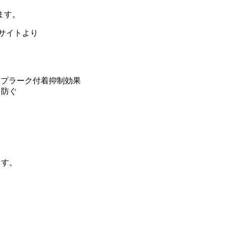
ます。
のサイトより
、プラーク付着抑制効果
を防ぐ
。
ます。