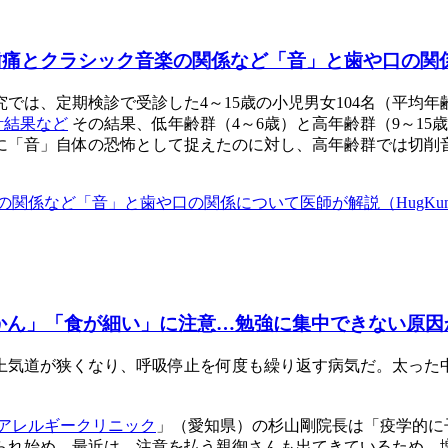
歯痛とクラシック音楽の関係など「音」と歯や口の関
では、定期検診で受診した4～15歳の小児男女104名（平均
計結果など
その結果、低年齢群（4～6歳）と高年齢群（9～1
に「音」自体の恐怖として捉えたのに対し、高年齢群では切削
係など「音」と歯や口の関係について医師が解説（HugKum） –
かん」「食が細い」に注意…勉強に集中できない原因
上気道が狭くなり、呼吸停止を何度も繰り返す病気だ。太った
アレルギークリニック
」（愛知県）の杉山剛院長は「疫学的に
られ始め、最近は、注意を払う親御さんも出てきているため、