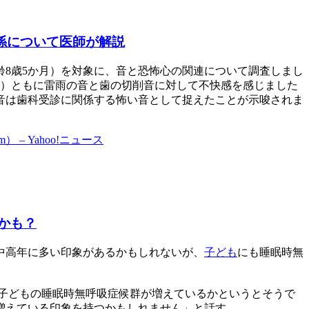
係について医師が解説
年齢8歳5か月）を対象に、音と恐怖心の関連について調査しまし
5歳）ともに雷雨の音と歯の切削音に対して不快感を感じました
音は歯科受診に関係する怖い音として捉えたことが示唆されま
 Yahoo!ニュース
かも？
中高年に多い印象があるかもしれないが、
子ども
にも睡眠時無
子どもの睡眠時無呼吸症候群が増えているかというとそうで
増えている印象を持つかもしれません」と話す。