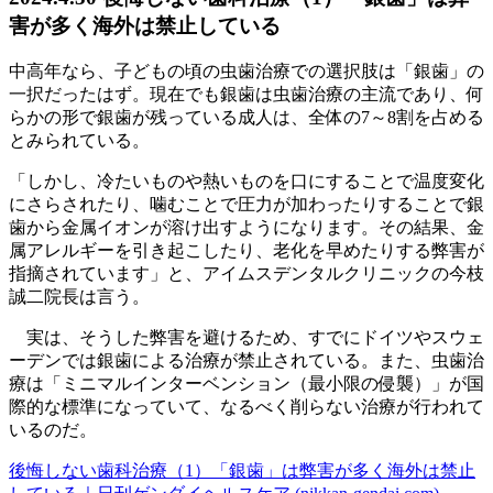
害が多く海外は禁止している
中高年なら、子どもの頃の虫歯治療での選択肢は「銀歯」の
一択だったはず。現在でも銀歯は虫歯治療の主流であり、何
らかの形で銀歯が残っている成人は、全体の7～8割を占める
とみられている。
「しかし、冷たいものや熱いものを口にすることで温度変化
にさらされたり、噛むことで圧力が加わったりすることで銀
歯から金属イオンが溶け出すようになります。その結果、金
属アレルギーを引き起こしたり、老化を早めたりする弊害が
指摘されています」と、アイムスデンタルクリニックの今枝
誠二院長は言う。
実は、そうした弊害を避けるため、すでにドイツやスウェ
ーデンでは銀歯による治療が禁止されている。また、虫歯治
療は「ミニマルインターベンション（最小限の侵襲）」が国
際的な標準になっていて、なるべく削らない治療が行われて
いるのだ。
後悔しない歯科治療（1）「銀歯」は弊害が多く海外は禁止