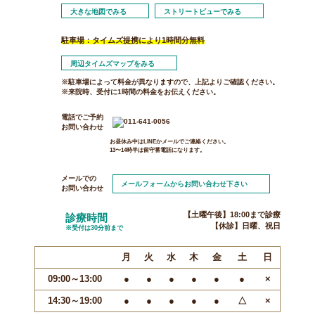
大きな地図でみる
ストリートビューでみる
駐車場：タイムズ提携により1時間分無料
周辺タイムズマップをみる
※駐車場によって料金が異なりますので、上記よりご確認ください。
※来院時、受付に1時間の料金をお伝えください。
電話でご予約
お問い合わせ
お昼休み中はLINEかメールでご連絡ください。
13〜14時半は留守番電話になります。
メールでの
メールフォームからお問い合わせ下さい
お問い合わせ
【土曜午後】18:00まで診療
診療時間
【休診】日曜、祝日
※受付は30分前まで
月
火
水
木
金
土
日
09:00～13:00
●
●
●
●
●
●
×
14:30～19:00
●
●
●
●
●
△
×