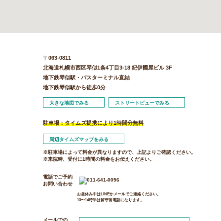
〒063-0811
北海道札幌市西区琴似1条4丁目3-18 紀伊國屋ビル 3F
地下鉄琴似駅・バスターミナル直結
地下鉄琴似駅から徒歩0分
大きな地図でみる
ストリートビューでみる
駐車場：タイムズ提携により1時間分無料
周辺タイムズマップをみる
※駐車場によって料金が異なりますので、上記よりご確認ください。
※来院時、受付に1時間の料金をお伝えください。
電話でご予約
お問い合わせ
お昼休み中はLINEかメールでご連絡ください。
13〜14時半は留守番電話になります。
メールでの