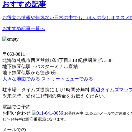
おすすめ記事
お役立ち情報や何気ない日常の中でも、ほんの少しオススメ
おすすめ記事一覧へ
〒063-0811
北海道札幌市西区琴似1条4丁目3-18 紀伊國屋ビル 3F
地下鉄琴似駅・バスターミナル直結
地下鉄琴似駅から徒歩0分
大きな地図でみる
ストリートビューでみる
駐車場：タイムズ提携により1時間分無料
周辺タイムズマッ
※来院時、受付に1時間の料金をお伝えください。
電話でご予約
お問い合わせ
お昼休み中はLINEかメールでご連絡く
13〜14時半は留守番電話になります。
メールでの