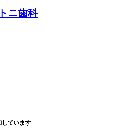
加しています
。