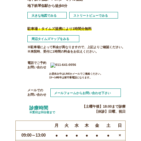
地下鉄琴似駅から徒歩0分
大きな地図でみる
ストリートビューでみる
駐車場：タイムズ提携により1時間分無料
周辺タイムズマップをみる
※駐車場によって料金が異なりますので、上記よりご確認ください。
※来院時、受付に1時間の料金をお伝えください。
電話でご予約
お問い合わせ
お昼休み中はLINEかメールでご連絡ください。
13〜14時半は留守番電話になります。
メールでの
メールフォームからお問い合わせ下さい
お問い合わせ
【土曜午後】18:00まで診療
診療時間
【休診】日曜、祝日
※受付は30分前まで
月
火
水
木
金
土
日
09:00～13:00
●
●
●
●
●
●
×