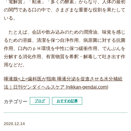
「電解質」「粘液」「多くの酵素」からなり、人体の最初
の関門である口の中で、さまざまな重要な役割を果たして
いる。
たとえば、会話や飲み込みのための潤滑油、味覚を感じ
るための溶媒、清潔を保つ自浄作用、病原菌に対する抗菌
作用、口内のｐＨ環境を中性に保つ緩衝作用、でんぷんを
分解する消化作用、有害物質を希釈・解毒して吐き出す作
用などだ。
唾液腺<上>歯科医が指南 唾液分泌を促進させる水分補給
法｜日刊ゲンダイヘルスケア (nikkan-gendai.com)
ブログ
おすすめ記事
カテゴリー
2020.12.14