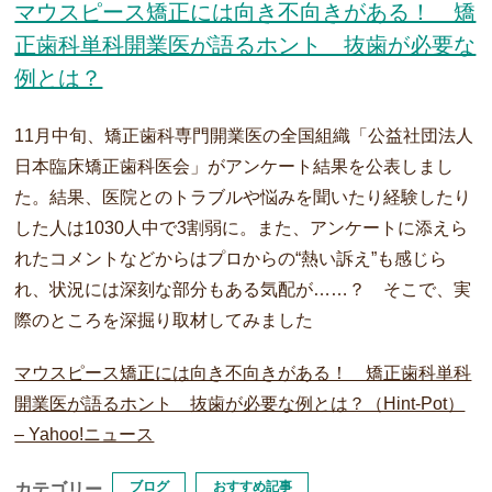
マウスピース矯正には向き不向きがある！ 矯
正歯科単科開業医が語るホント 抜歯が必要な
例とは？
11月中旬、矯正歯科専門開業医の全国組織「公益社団法人
日本臨床矯正歯科医会」がアンケート結果を公表しまし
た。結果、医院とのトラブルや悩みを聞いたり経験したり
した人は1030人中で3割弱に。また、アンケートに添えら
れたコメントなどからはプロからの“熱い訴え”も感じら
れ、状況には深刻な部分もある気配が……？ そこで、実
際のところを深掘り取材してみました
マウスピース矯正には向き不向きがある！ 矯正歯科単科
開業医が語るホント 抜歯が必要な例とは？（Hint-Pot）
– Yahoo!ニュース
ブログ
おすすめ記事
カテゴリー