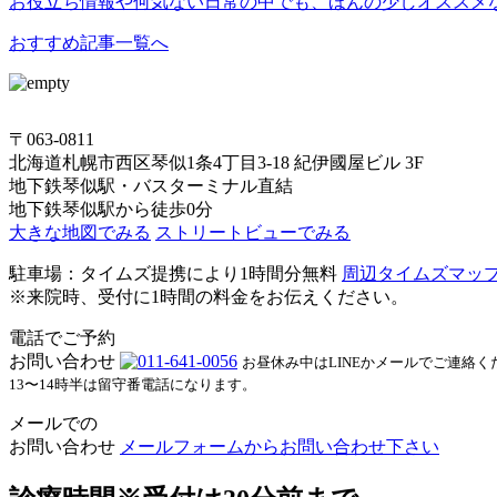
お役立ち情報や何気ない日常の中でも、ほんの少しオススメ
おすすめ記事一覧へ
〒063-0811
北海道札幌市西区琴似1条4丁目3-18 紀伊國屋ビル 3F
地下鉄琴似駅・バスターミナル直結
地下鉄琴似駅から徒歩0分
大きな地図でみる
ストリートビューでみる
駐車場：タイムズ提携により1時間分無料
周辺タイムズマッ
※来院時、受付に1時間の料金をお伝えください。
電話でご予約
お問い合わせ
お昼休み中はLINEかメールでご連絡く
13〜14時半は留守番電話になります。
メールでの
お問い合わせ
メールフォームからお問い合わせ下さい