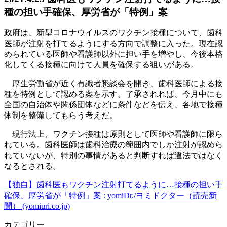
種の担い手確保、厚労省が「特例」案
政府は、新型コロナウイルスのワクチン接種について、歯科
医師が注射を打てるようにする方向で調整に入った。現在認
められている医師や看護師以外に担い手を増やし、今後本格
化してくる接種に向けて人員を確保する狙いがある。
厚生労働省が近く有識者懇談会を開き、歯科医師による接
種を特例として認める案を示す。了承されれば、今月中にも
全国の自治体や関係団体などに条件などを伝え、各地で接種
体制を整備してもらう考えだ。
現行法上、ワクチン接種は原則として医師や看護師に限ら
れている。歯科医師は歯科治療の範囲内でしか注射が認めら
れていないが、特別の事情があると判断すれば違法ではなく
なるとされる。
【独自】歯科医もワクチン注射打てるように…接種の担い手
確保、厚労省が「特例」案 : yomiDr./ヨミドクター（読売新
聞） (yomiuri.co.jp)
カテゴリー