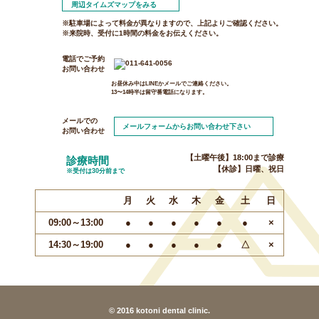
周辺タイムズマップをみる
※駐車場によって料金が異なりますので、上記よりご確認ください。
※来院時、受付に1時間の料金をお伝えください。
電話でご予約
お問い合わせ
お昼休み中はLINEかメールでご連絡ください。
13〜14時半は留守番電話になります。
メールでの
メールフォームからお問い合わせ下さい
お問い合わせ
【土曜午後】18:00まで診療
診療時間
【休診】日曜、祝日
※受付は30分前まで
月
火
水
木
金
土
日
09:00～13:00
●
●
●
●
●
●
×
14:30～19:00
●
●
●
●
●
△
×
© 2016 kotoni dental clinic.