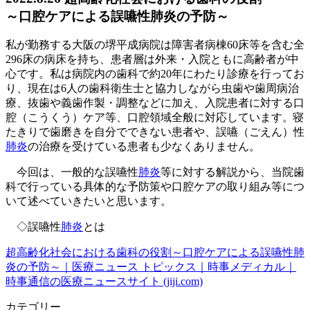
～口腔ケアによる誤嚥性肺炎の予防～
私が勤務する大阪の堺平成病院は障害者病棟60床等を含む全
296床の病床を持ち、患者層は外来・入院ともに高齢者が中
心です。私は病院内の歯科で約20年にわたり診療を行ってお
り、現在は6人の歯科衛生士と協力しながら虫歯や歯周病治
療、抜歯や義歯作製・調整などに加え、入院患者に対する口
腔（こうくう）ケア等、口腔領域全般に対応しています。寝
たきりで歯磨きを自分でできない患者や、誤嚥（ごえん）性
肺炎
の治療を受けている患者も少なくありません。
今回は、一般的な誤嚥性
肺炎
等に対する解説から、当院歯
科で行っている具体的な予防策や口腔ケアの取り組み等につ
いて述べていきたいと思います。
◇誤嚥性
肺炎
とは
超高齢化社会における歯科の役割～口腔ケアによる誤嚥性肺
炎の予防～｜医療ニュース トピックス｜時事メディカル｜
時事通信の医療ニュースサイト (jiji.com)
カテゴリー